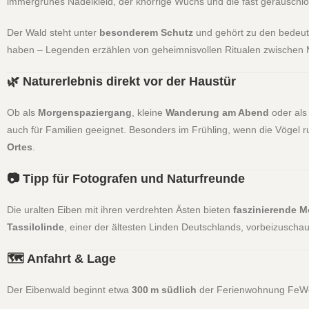
immergrünes Nadelkleid, der knorrige Wuchs und die fast geräuschl
Der Wald steht unter
besonderem Schutz
und gehört zu den bedeu
haben – Legenden erzählen von geheimnisvollen Ritualen zwischen
🌿 Naturerlebnis direkt vor der Haustür
Ob als
Morgenspaziergang
, kleine
Wanderung am Abend
oder al
auch für Familien geeignet. Besonders im Frühling, wenn die Vögel r
Ortes
.
📷 Tipp für Fotografen und Naturfreunde
Die uralten Eiben mit ihren verdrehten Ästen bieten
faszinierende M
Tassilolinde
, einer der ältesten Linden Deutschlands, vorbeizuscha
🗺 Anfahrt & Lage
Der Eibenwald beginnt etwa
300 m südlich
der Ferienwohnung FeWo Pa