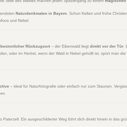
ose Stille des Waldes machen jeden Spaziergang zu einem
magischen 
tendsten
Naturdenkmalen in Bayern
. Schon Kelten und frühe Christen 
 Moos und Nebel.
s
besinnlicher Rückzugsort
– der Eibenwald liegt
direkt vor der Tür
.
ufen, oder im Herbst, wenn der Wald in Nebel gehüllt ist, spürt man d
otive
– ideal für Naturfotografie oder einfach nur zum Staunen. Vergis
uen.
terzell. Ein ausgeschilderter Weg führt dich direkt hinein in das gr