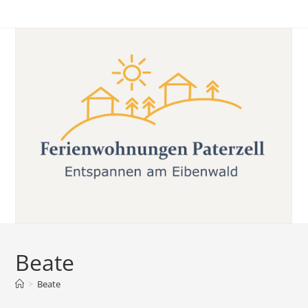
Zum
Inhalt
springen
Beate
>
Beate