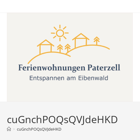
Zum
Inhalt
springen
cuGnchPOQsQVJdeHKD
>
cuGnchPOQsQVJdeHKD