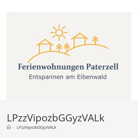
Zum
Inhalt
springen
LPzzVipozbGGyzVALk
>
LPzzVipozbGGyzVALk