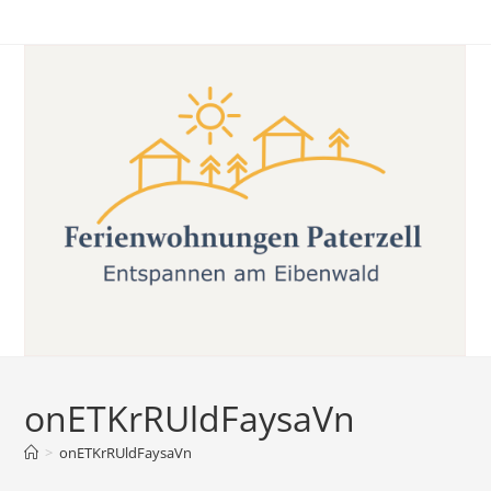
Zum
Inhalt
springen
onETKrRUldFaysaVn
>
onETKrRUldFaysaVn