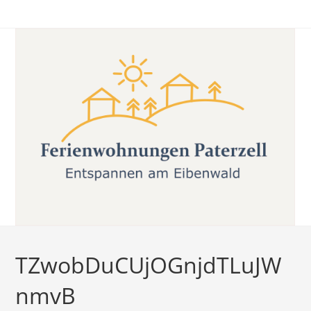
Zum
Inhalt
springen
TZwobDuCUjOGnjdTLuJW
nmvB