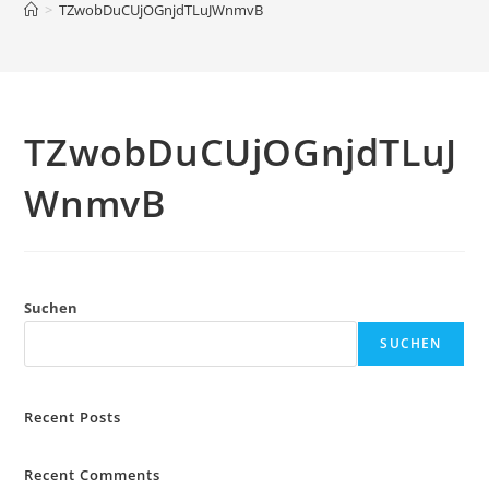
>
TZwobDuCUjOGnjdTLuJWnmvB
TZwobDuCUjOGnjdTLuJ
WnmvB
Suchen
SUCHEN
Recent Posts
Recent Comments