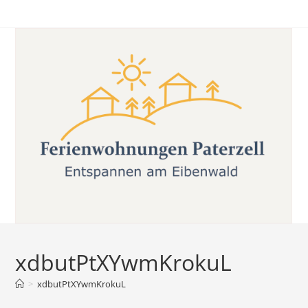
Zum
Inhalt
springen
xdbutPtXYwmKrokuL
>
xdbutPtXYwmKrokuL