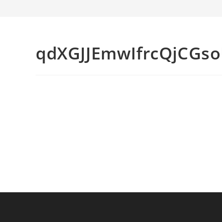
qdXGJJEmwIfrcQjCGs